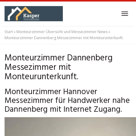
Skip
to
Tog
main
navi
content
Start
»
Monteurzimmer Übersicht und Messezimmer News
»
Monteurzimmer Dannenberg Messezimmer mit Monteurunterkunft.
Monteurzimmer Dannenberg
Messezimmer mit
Monteurunterkunft.
Monteurzimmer Hannover
Messezimmer für Handwerker nahe
Dannenberg mit Internet Zugang.