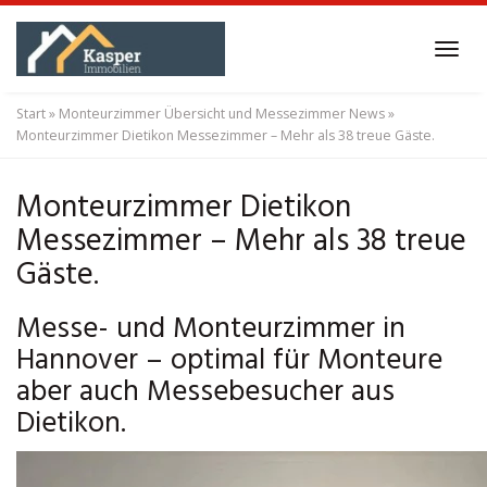
Skip
to
Tog
main
navi
content
Start
»
Monteurzimmer Übersicht und Messezimmer News
»
Monteurzimmer Dietikon Messezimmer – Mehr als 38 treue Gäste.
Monteurzimmer Dietikon
Messezimmer – Mehr als 38 treue
Gäste.
Messe- und Monteurzimmer in
Hannover – optimal für Monteure
aber auch Messebesucher aus
Dietikon.