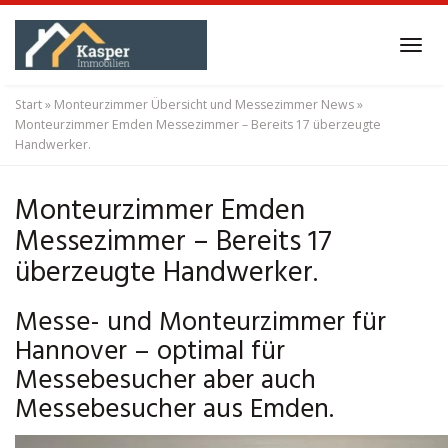
Skip
to
Tog
main
navi
content
Start
»
Monteurzimmer Übersicht und Messezimmer News
»
Monteurzimmer Emden Messezimmer – Bereits 17 überzeugte
Handwerker.
Monteurzimmer Emden
Messezimmer – Bereits 17
überzeugte Handwerker.
Messe- und Monteurzimmer für
Hannover – optimal für
Messebesucher aber auch
Messebesucher aus Emden.