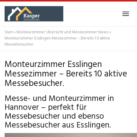
Skip
to
Tog
main
navi
content
Start
»
Monteurzimmer Übersicht und Messezimmer News
»
Monteurzimmer Esslingen Messezimmer – Bereits 10 aktive
Messebesucher.
Monteurzimmer Esslingen
Messezimmer – Bereits 10 aktive
Messebesucher.
Messe- und Monteurzimmer in
Hannover – perfekt für
Messebesucher und ebenso
Messebesucher aus Esslingen.