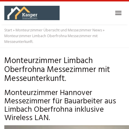
Skip
to
Tog
main
navi
content
Start
»
Monteurzimmer Übersicht und Messezimmer News
»
Monteurzimmer Limbach Oberfrohna Messezimmer mit
Messeunterkunft.
Monteurzimmer Limbach
Oberfrohna Messezimmer mit
Messeunterkunft.
Monteurzimmer Hannover
Messezimmer für Bauarbeiter aus
Limbach Oberfrohna inklusive
Wireless LAN.