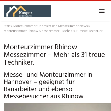
Skip
to
Tog
main
navi
content
Start
»
Monteurzimmer Übersicht und Messezimmer News
»
Monteurzimmer Rhinow Messezimmer – Mehr als 31 treue Techniker.
Monteurzimmer Rhinow
Messezimmer – Mehr als 31 treue
Techniker.
Messe- und Monteurzimmer in
Hannover – geeignet für
Bauarbeiter und ebenso
Messebesucher aus Rhinow.