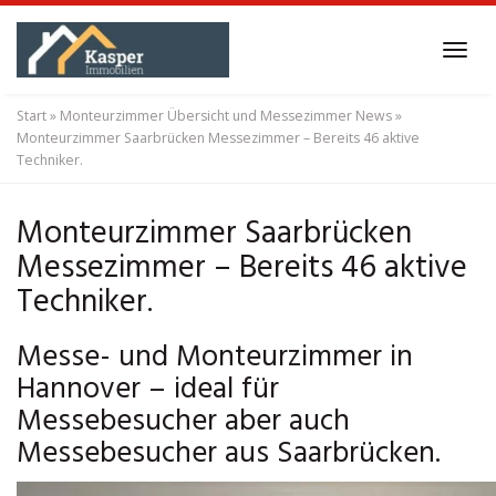
Skip
to
Tog
main
navi
content
Start
»
Monteurzimmer Übersicht und Messezimmer News
»
Monteurzimmer Saarbrücken Messezimmer – Bereits 46 aktive
Techniker.
Monteurzimmer Saarbrücken
Messezimmer – Bereits 46 aktive
Techniker.
Messe- und Monteurzimmer in
Hannover – ideal für
Messebesucher aber auch
Messebesucher aus Saarbrücken.