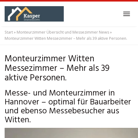
Skip
to
Tog
main
navi
content
Start
»
Monteurzimmer Übersicht und Messezimmer News
»
Monteurzimmer Witten Messezimmer – Mehr als 39 aktive Personen.
Monteurzimmer Witten
Messezimmer – Mehr als 39
aktive Personen.
Messe- und Monteurzimmer in
Hannover – optimal für Bauarbeiter
und ebenso Messebesucher aus
Witten.