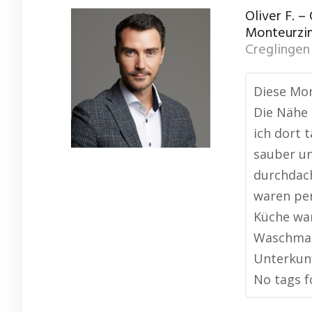
Oliver F. –
Monteurzi
Creglingen
Diese Mon
Die Nähe 
ich dort 
sauber un
durchdach
waren per
Küche war
Waschmasc
Unterkun
No tags f