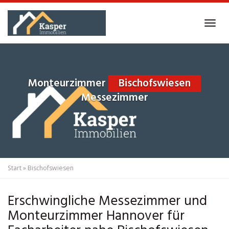
Skip
to
Tog
main
navi
content
Monteurzimmer
Bischofswiesen
Messezimmer
Start
»
Bischofswiesen
Erschwingliche Messezimmer und
Monteurzimmer Hannover für