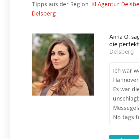
Tipps aus der Region:
KI Agentur Delsb
Delsberg
Anna O. sa
die perfek
Delsberg
Ich war w
Hannover
Es war di
unschlagb
Messegelä
No tags f