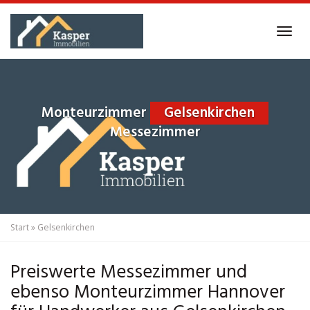
Skip
to
Tog
main
navi
content
Monteurzimmer
Gelsenkirchen
Messezimmer
Start
»
Gelsenkirchen
Preiswerte Messezimmer und
ebenso Monteurzimmer Hannover