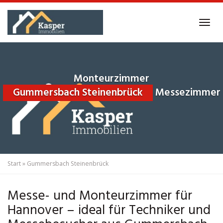
Skip
to
Tog
main
navi
content
Monteurzimmer
Gummersbach Steinenbrück
Messezimmer
Start
»
Gummersbach Steinenbrück
Messe- und Monteurzimmer für
Hannover – ideal für Techniker und