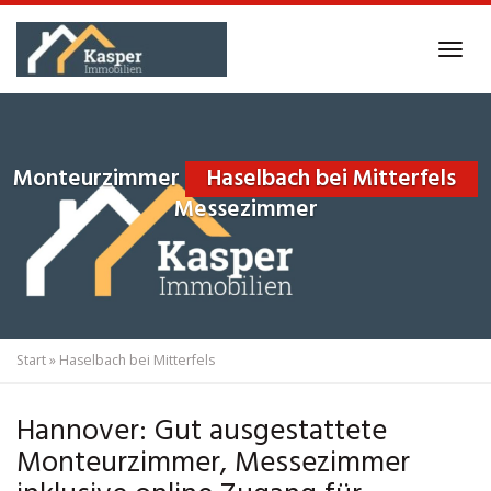
Skip
to
Tog
main
navi
content
Monteurzimmer
Haselbach bei Mitterfels
Messezimmer
Start
»
Haselbach bei Mitterfels
Hannover: Gut ausgestattete
Monteurzimmer, Messezimmer