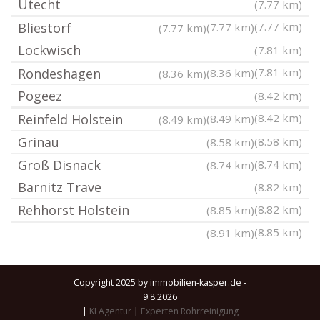
Utecht
(7.77 km)
Bliestorf
(7.77 km)
(7.77 km)
(7.77 km)
Lockwisch
(7.81 km)
Rondeshagen
(7.81 km)
(8.36 km)
(8.36 km)
Pogeez
(8.42 km)
Reinfeld Holstein
(8.42 km)
(8.49 km)
(8.49 km)
Grinau
(8.58 km)
(8.58 km)
Groß Disnack
(8.74 km)
(8.74 km)
Barnitz Trave
(8.82 km)
Rehhorst Holstein
(8.82 km)
(8.85 km)
(8.85 km)
(8.91 km)
Copyright 2025 by immobilien-kasper.de -
9.8.2026
|
KI Agentur
|
Experten Rohrreinigung