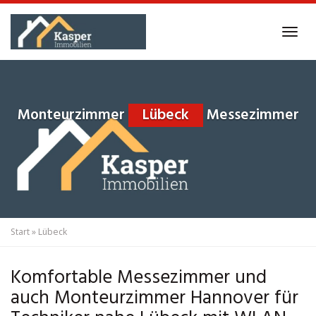
Skip
to
Tog
main
navi
content
Monteurzimmer
Lübeck
Messezimmer
Start
»
Lübeck
Komfortable Messezimmer und
auch Monteurzimmer Hannover für