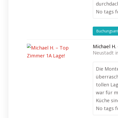
durchdach
No tags f
Buchungsan
Michael H.
Neustadt i
Die Monte
überrasch
tollen La
war für m
Küche sin
No tags f