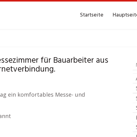
Startseite
Hauptseit
r
Neustadt in Holstei
sezimmer für Bauarbeiter aus
ernetverbindung.
/ Tag ein komfortables Messe- und
annt