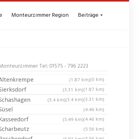
e
Monteurzimmer Region
Beiträge
n
Messezimmer
Monteurzimmer Tel: 01575 - 796 2223
Altenkrempe
(0 km)
(1.87 km)
Sierksdorf
(1.87 km)
(3.31 km)
Schashagen
(3.31 km)
(3.4 km)
(3.4 km)
Süsel
(4.46 km)
Kasseedorf
(4.46 km)
(5.49 km)
Scharbeutz
(5.56 km)
Beschendorf
(5.56 km)
(5.83 km)