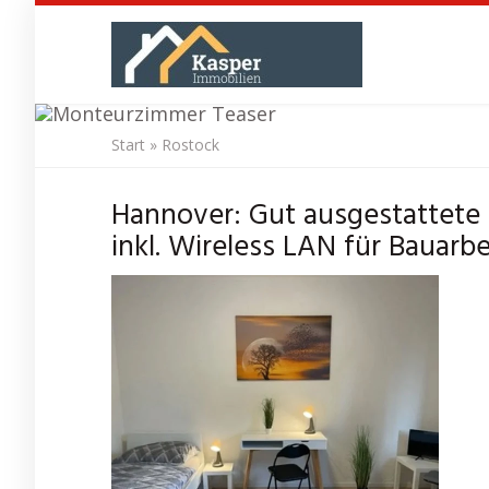
Skip
to
main
content
Start
»
Rostock
Monteur
Hannover: Gut ausgestattet
inkl. Wireless LAN für Bauarbe