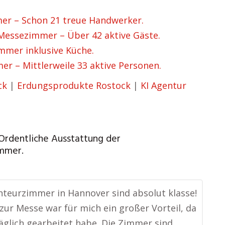
r – Schon 21 treue Handwerker.
essezimmer – Über 42 aktive Gäste.
mer inklusive Küche.
 – Mittlerweile 33 aktive Personen.
ck
|
Erdungsprodukte Rostock
|
KI Agentur
 Ordentliche Ausstattung der
mmer.
teurzimmer in Hannover sind absolut klasse!
zur Messe war für mich ein großer Vorteil, da
täglich gearbeitet habe. Die Zimmer sind