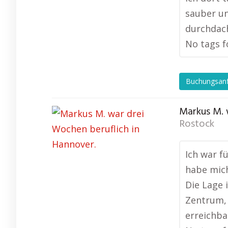
sauber un
durchdach
No tags f
Buchungsan
Markus M. 
Rostock
Ich war f
habe mic
Die Lage 
Zentrum, 
erreichba