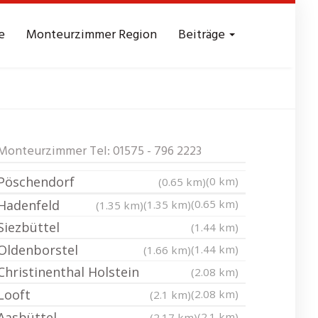
e
Monteurzimmer Region
Beiträge
tein
Messezimmer
Monteurzimmer Tel: 01575 - 796 2223
Pöschendorf
(0 km)
(0.65 km)
Hadenfeld
(0.65 km)
(1.35 km)
(1.35 km)
Siezbüttel
(1.44 km)
Oldenborstel
(1.44 km)
(1.66 km)
Christinenthal Holstein
(2.08 km)
Looft
(2.08 km)
(2.1 km)
Aasbüttel
(2.1 km)
(2.17 km)