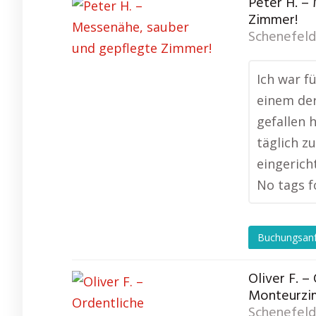
Peter H. –
Zimmer!
Schenefeld
Ich war f
einem de
gefallen 
täglich z
eingerich
No tags f
Buchungsan
Oliver F. –
Monteurzi
Schenefeld