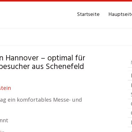
Startseite
Hauptseit
chenefeld Mittelhols
 Hannover – optimal für
esucher aus Schenefeld
/ Tag ein komfortables Messe- und
annt