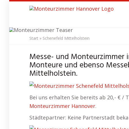
Skip
to
main
content
Start
»
Schenefeld Mittelholstein
Monteurzimmer
S
Messe- und Monteurzimmer in
Monteure und ebenso Messeb
Mittelholstein.
Bei uns erhalten Sie bereits ab 20,- € 
Monteurzimmer Hannover
.
Städtepartner: Keine Partnerstadt bek