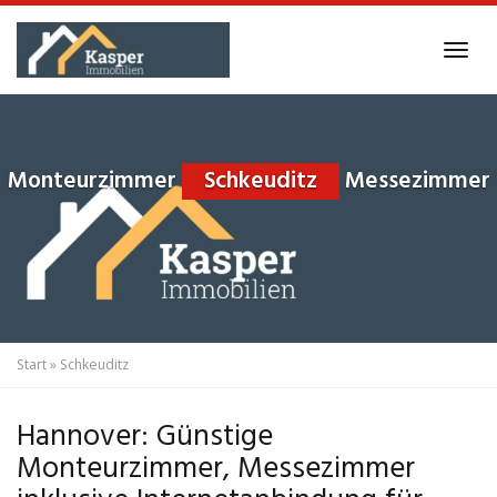
Skip
to
Tog
main
navi
content
Monteurzimmer
Schkeuditz
Messezimmer
Start
»
Schkeuditz
Hannover: Günstige
Monteurzimmer, Messezimmer