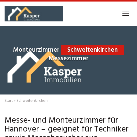
Skip
to
Tog
main
navi
content
Monteurzimmer
Schweitenkirchen
Messezimmer
Start
»
Schweitenkirchen
Messe- und Monteurzimmer für
Hannover – geeignet für Techniker