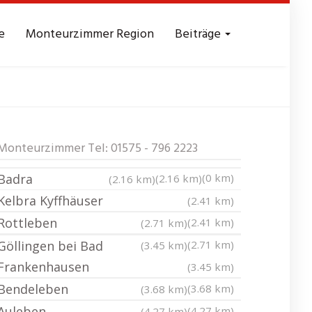
e
Monteurzimmer Region
Beiträge
essezimmer
Monteurzimmer Tel: 01575 - 796 2223
Badra
(0 km)
(2.16 km)
(2.16 km)
Kelbra Kyffhäuser
(2.41 km)
Rottleben
(2.41 km)
(2.71 km)
Göllingen bei Bad
(2.71 km)
(3.45 km)
Frankenhausen
(3.45 km)
Bendeleben
(3.68 km)
(3.68 km)
Auleben
(4.27 km)
(4.27 km)