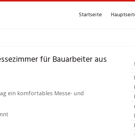
Startseite
Hauptseit
mer
Steinthaleben
M
sezimmer für Bauarbeiter aus
/ Tag ein komfortables Messe- und
annt