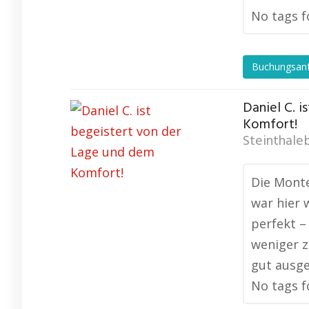
No tags f
Buchungsan
Daniel C. 
Komfort!
Steinthale
Die Monte
war hier 
perfekt –
weniger z
gut ausge
No tags f