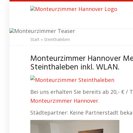
Skip
to
main
content
Start
»
Steinthaleben
Monteurzim
Monteurzimmer Hannover Mes
Steinthaleben inkl. WLAN.
Bei uns erhalten Sie bereits ab 20,- € 
Monteurzimmer Hannover
.
Städtepartner: Keine Partnerstadt bek