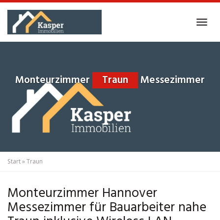
Skip
to
Tog
main
navi
content
Monteurzimmer
Traun
Messezimmer
Start
»
Traun
Monteurzimmer Hannover
Messezimmer für Bauarbeiter nahe