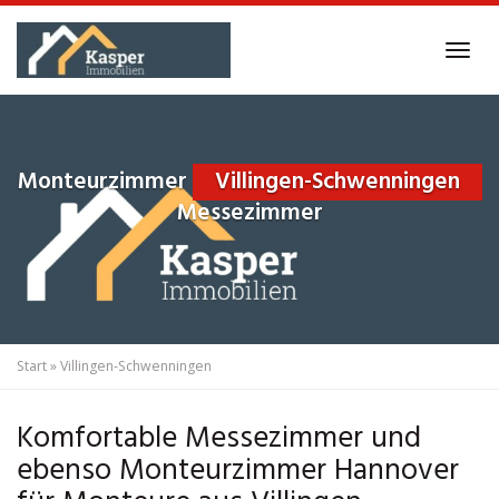
Skip
to
Tog
main
navi
content
Monteurzimmer
Villingen-Schwenningen
Messezimmer
Start
»
Villingen-Schwenningen
Komfortable Messezimmer und
ebenso Monteurzimmer Hannover