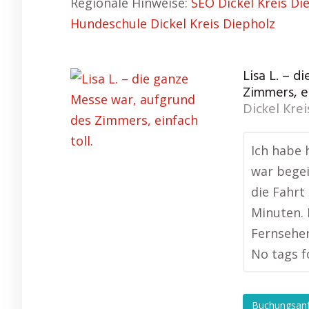
Regionale Hinweise:
SEO Dickel Kreis Di
Hundeschule Dickel Kreis Diepholz
Lisa L. – 
Zimmers, ei
Dickel Krei
Ich habe 
war begei
die Fahrt
Minuten. 
Fernseher
No tags f
Buchungsan