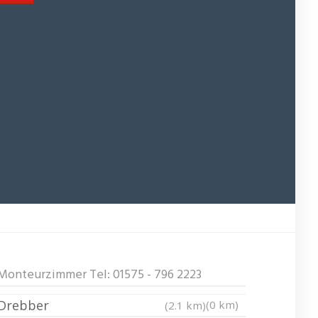
Monteurzimmer Tel: 01575 - 796 2223
Drebber
(0 km)
(2.1 km)