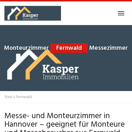
Skip
to
Tog
main
navi
content
Monteurzimmer
Fernwald
Messezimmer
Start
»
Fernwald
Messe- und Monteurzimmer in
Hannover – geeignet für Monteure