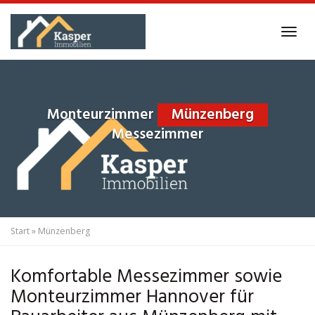
Skip
to
Tog
main
navi
content
Monteurzimmer
Münzenberg
Messezimmer
Start
»
Münzenberg
Komfortable Messezimmer sowie
Monteurzimmer Hannover für