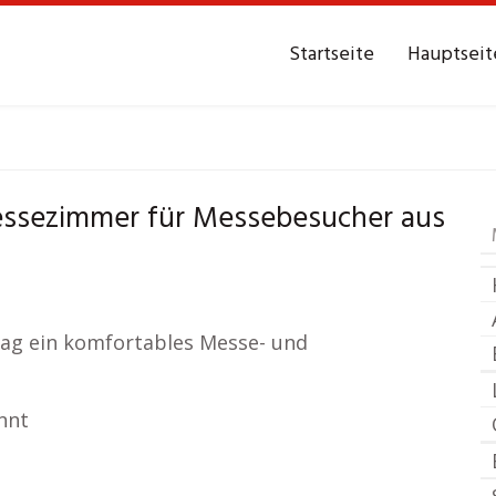
Startseite
Hauptseit
immer
Bad Eilsen
Me
ssezimmer für Messebesucher aus
/ Tag ein komfortables Messe- und
nnt