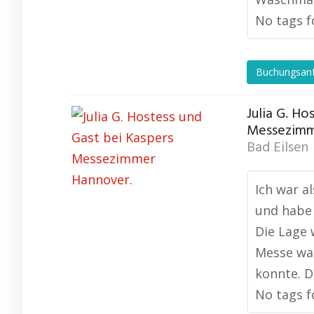
No tags f
Buchungsan
Julia G. Ho
Messezimm
Bad Eilsen
Ich war a
und habe 
Die Lage 
Messe wa
konnte. 
No tags f