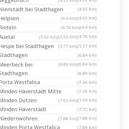
Seggebruch
(4.22 km)
Nienstädt bei Stadthagen
(4.33 km)
Helpsen
(4.33 km)
(4.4 km)
Rinteln
(4.4 km)
(4.76 km)
Auetal
(4.76 km)
(5.53 km)
(5.53 km)
Hespe bei Stadthagen
(5.77 km)
(5.77 km)
Stadthagen
(6.84 km)
Meerbeck bei
(6.84 km)
(6.89 km)
Stadthagen
(6.89 km)
Porta Westfalica
(7.36 km)
Minden Häverstädt Mitte
(7.36 km)
Minden Dützen
(7.39 km)
(7.62 km)
Minden Häverstädt
(7.72 km)
Niedernwöhren
(7.88 km)
(7.88 km)
Minden Porta Westfalica
(7.89 km)