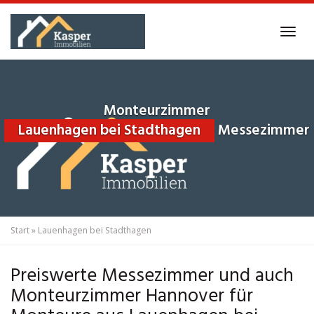
Skip
to
Tog
main
navi
content
Monteurzimmer
Lauenhagen bei Stadthagen
Messezimmer
Start
»
Lauenhagen bei Stadthagen
Preiswerte Messezimmer und auch
Monteurzimmer Hannover für