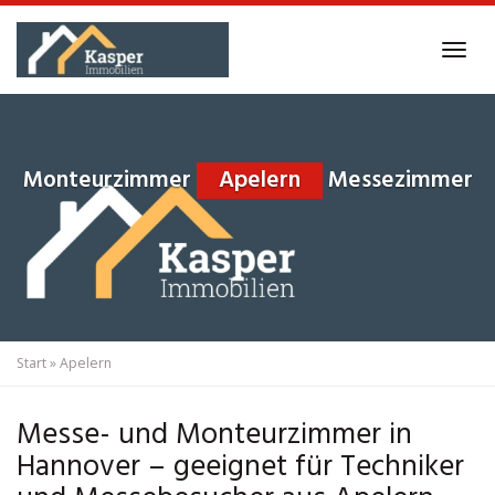
Skip
to
Tog
main
navi
content
Monteurzimmer
Apelern
Messezimmer
Start
»
Apelern
Messe- und Monteurzimmer in
Hannover – geeignet für Techniker