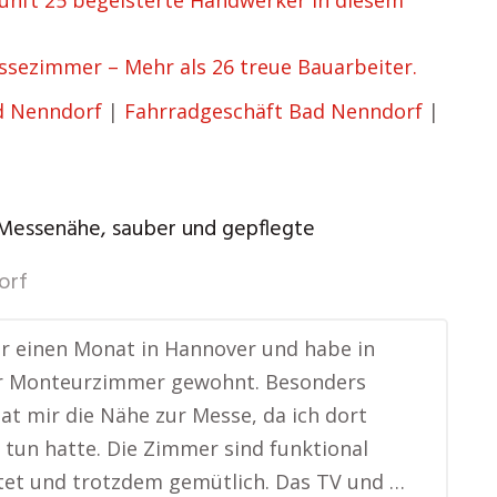
nft 25 begeisterte Handwerker in diesem
ezimmer – Mehr als 26 treue Bauarbeiter.
d Nenndorf
|
Fahrradgeschäft Bad Nenndorf
|
 Messenähe, sauber und gepflegte
orf
ür einen Monat in Hannover und habe in
r Monteurzimmer gewohnt. Besonders
hat mir die Nähe zur Messe, da ich dort
u tun hatte. Die Zimmer sind funktional
tet und trotzdem gemütlich. Das TV und …