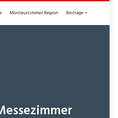
e
Monteurzimmer Region
Beiträge
essezimmer