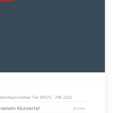
Monteurzimmer Tel: 01575 - 796 2223
Hameln Klütviertel
(0 km)