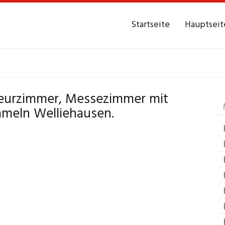
Startseite
Hauptseit
Hameln Welliehaus
eurzimmer, Messezimmer mit
ameln Welliehausen.