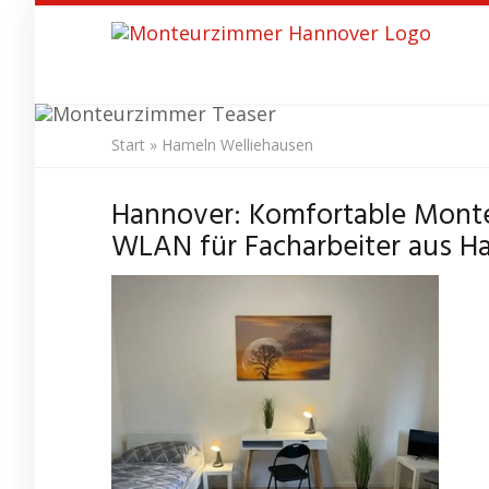
Skip
to
main
content
Start
»
Hameln Welliehausen
Monteurzimmer
Hannover: Komfortable Mont
WLAN für Facharbeiter aus H