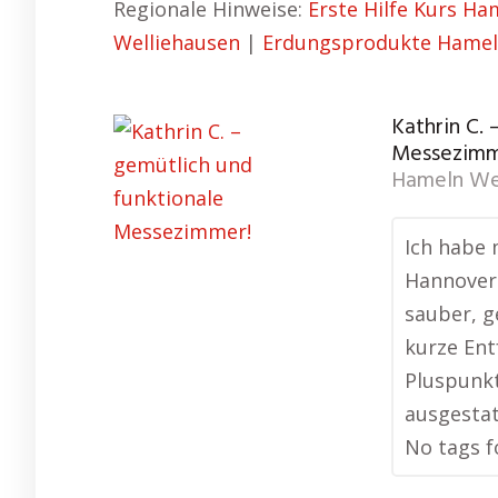
Regionale Hinweise:
Erste Hilfe Kurs Ha
Welliehausen
|
Erdungsprodukte Hamel
Kathrin C. 
Messezimm
Hameln We
Ich habe 
Hannover 
sauber, g
kurze Ent
Pluspunkt
ausgesta
No tags f