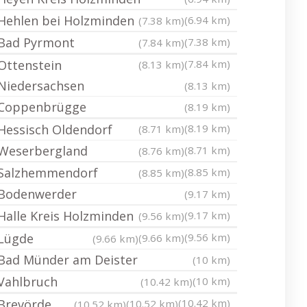
Hehlen bei Holzminden
(6.94 km)
(7.38 km)
Bad Pyrmont
(7.38 km)
(7.84 km)
Ottenstein
(7.84 km)
(8.13 km)
Niedersachsen
(8.13 km)
Coppenbrügge
(8.19 km)
Hessisch Oldendorf
(8.19 km)
(8.71 km)
Weserbergland
(8.71 km)
(8.76 km)
Salzhemmendorf
(8.85 km)
(8.85 km)
Bodenwerder
(9.17 km)
Halle Kreis Holzminden
(9.17 km)
(9.56 km)
Lügde
(9.56 km)
(9.66 km)
(9.66 km)
Bad Münder am Deister
(10 km)
Vahlbruch
(10 km)
(10.42 km)
Brevörde
(10.42 km)
(10.52 km)
(10.52 km)