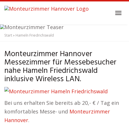
Skip
to
Tog
main
navi
content
Start
»
Hameln Friedrichswald
Monteurzimmer
Hameln Friedrichswald
Messezimmer
Monteurzimmer Hannover
Messezimmer für Messebesucher
nahe Hameln Friedrichswald
inklusive Wireless LAN.
Bei uns erhalten Sie bereits ab 20,- € / Tag ein
komfortables Messe- und
Monteurzimmer
Hannover
.