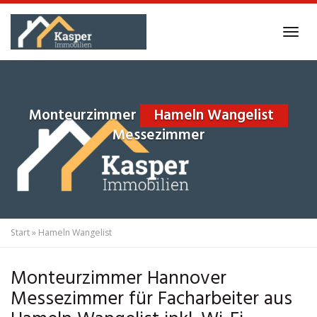
Skip
to
Tog
main
navi
content
Monteurzimmer
Hameln Wangelist
Messezimmer
Start
»
Hameln Wangelist
Monteurzimmer Hannover
Messezimmer für Facharbeiter aus