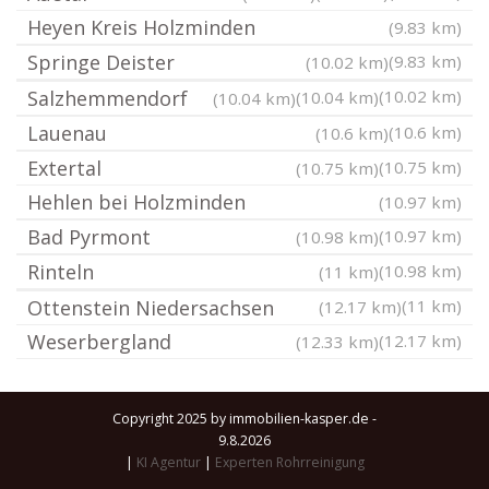
Heyen Kreis Holzminden
(9.83 km)
Springe Deister
(9.83 km)
(10.02 km)
Salzhemmendorf
(10.02 km)
(10.04 km)
(10.04 km)
Lauenau
(10.6 km)
(10.6 km)
Extertal
(10.75 km)
(10.75 km)
Hehlen bei Holzminden
(10.97 km)
Bad Pyrmont
(10.97 km)
(10.98 km)
Rinteln
(10.98 km)
(11 km)
Ottenstein Niedersachsen
(11 km)
(12.17 km)
Weserbergland
(12.17 km)
(12.33 km)
Copyright 2025 by immobilien-kasper.de -
9.8.2026
|
KI Agentur
|
Experten Rohrreinigung